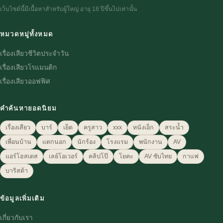
เว็บไซต์นี้มีเนื้อหาสำหรับผู้ใหญ่ อายุ 18 ปีขึ้นไปเท่านั้น
หมวดหมู่ทั้งหมด
เรื่องเสียวชีวิตประจำวัน
เรื่องเสียวโรแมนติก
เรื่องเสียวออฟฟิศ
คำค้นหายอดนิยม
เรื่องเสียว
บาร์
เย็ด
ครูสาว
xxx
หนังเอ็ก
สระน้ำ
เพื่อนบ้าน
แตกนอก
นักร้อง
โรงแรม
พนักงาน
AV
แอร์โฮสเตส
เลย์โอเวอร์
คลิปโป๊
โยคะ
AV ซับไทย
กาแฟ
บาริสต้า
ข้อมูลเพิ่มเติม
เกี่ยวกับเรา