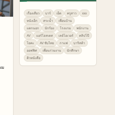
เรื่องเสียว
บาร์
เย็ด
ครูสาว
xxx
หนังเอ็ก
สระน้ำ
เพื่อนบ้าน
แตกนอก
นักร้อง
โรงแรม
พนักงาน
AV
แอร์โฮสเตส
เลย์โอเวอร์
คลิปโป๊
โยคะ
AV ซับไทย
กาแฟ
บาริสต้า
ออฟฟิศ
เพื่อนร่วมงาน
นักศึกษา
ติวหนังสือ
 ผม