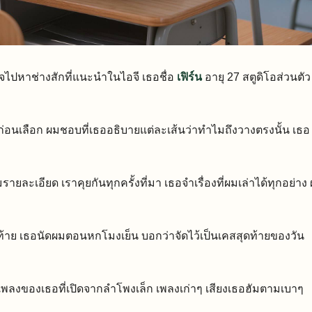
ไปหาช่างสักที่แนะนำในไอจี เธอชื่อ
เฟิร์น
อายุ 27 สตูดิโอส่วนตัว
ก่อนเลือก ผมชอบที่เธออธิบายแต่ละเส้นว่าทำไมถึงวางตรงนั้น เธอ
รายละเอียด เราคุยกันทุกครั้งที่มา เธอจำเรื่องที่ผมเล่าได้ทุกอย่าง
วสุดท้าย เธอนัดผมตอนหกโมงเย็น บอกว่าจัดไว้เป็นเคสสุดท้ายของวัน
งของเธอที่เปิดจากลำโพงเล็ก เพลงเก่าๆ เสียงเธอฮัมตามเบาๆ