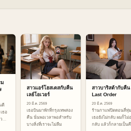
รม
สาวแอร์โฮสเตสกับคืน
สาวบาริสต้ากับคืน
ษ
เลย์โอเวอร์
Last Order
20 มี.ค. 2569
20 มี.ค. 2569
นตี
เธอบินมาพักที่กรุงเทพสอง
ร้านกาแฟปิดตอนสี่ทุ่ม
์ เธอ
คืน นั่นพอเวลาพอสำหรับ
เธอยังไม่กลับ ผมก็ไม
ยว
บางสิ่งที่เราจะไม่ลืม
กลับ แล้วก็กลายเป็นคืน
ืม