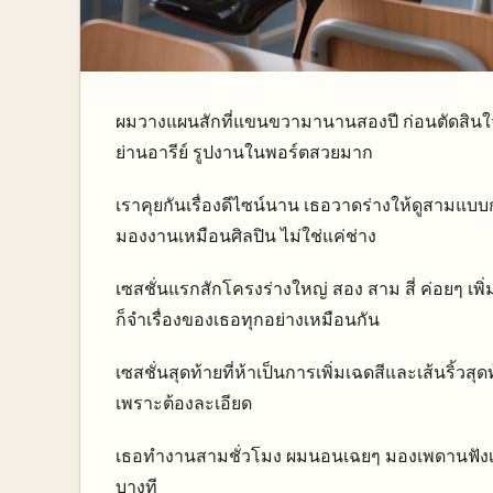
ผมวางแผนสักที่แขนขวามานานสองปี ก่อนตัดสินใจ
ย่านอารีย์ รูปงานในพอร์ตสวยมาก
เราคุยกันเรื่องดีไซน์นาน เธอวาดร่างให้ดูสามแบบ
มองงานเหมือนศิลปิน ไม่ใช่แค่ช่าง
เซสชั่นแรกสักโครงร่างใหญ่ สอง สาม สี่ ค่อยๆ เพิ่ม
ก็จำเรื่องของเธอทุกอย่างเหมือนกัน
เซสชั่นสุดท้ายที่ห้าเป็นการเพิ่มเฉดสีและเส้นริ้
เพราะต้องละเอียด
เธอทำงานสามชั่วโมง ผมนอนเฉยๆ มองเพดานฟังเพล
บางที