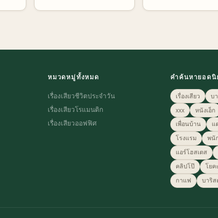
ที่สุด
หมวดหมู่ทั้งหมด
คำค้นหายอดน
เรื่องเสียวชีวิตประจำวัน
เรื่องเสียว
บา
เรื่องเสียวโรแมนติก
xxx
หนังเอ็ก
เรื่องเสียวออฟฟิศ
เพื่อนบ้าน
แ
โรงแรม
พนั
แอร์โฮสเตส
คลิปโป๊
โยค
กาแฟ
บาริส