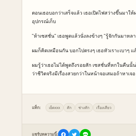
ตอนเธอบอกว่าเสร็จแล้ว เธอเปิดไฟสว่างขึ้นมาให
อุปกรณ์เก็บ
"ห้าเซสชั่น" เธอพูดแล้วนั่งลงข้างๆ "รู้จักกันมาหล
ผมก็คิดเหมือนกัน บอกไปตรงๆ เธอหัวเราะเบาๆ แล้วพ
ผมรู้ว่าเธอไม่ได้พูดถึงรอยสัก เซสชั่นที่หกในคืนน
ว่าชีวิตจริงมีเรื่องสวยกว่าในหน้าจอเสมอถ้าหาเจอ
แท็ก:
เย็ดxxx
สัก
ช่างสัก
เรื่องเสียว
แชร์บทความนี้: