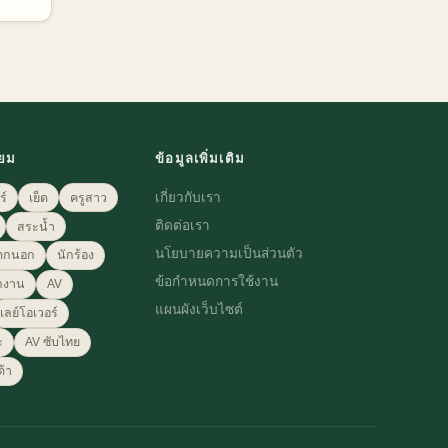
ิยม
ข้อมูลเพิ่มเติม
เกี่ยวกับเรา
ร์
เย็ด
ครูสาว
ติดต่อเรา
สระน้ำ
นโยบายความเป็นส่วนตัว
ตกนอก
นักร้อง
ข้อกำหนดการใช้งาน
กงาน
AV
แผนผังเว็บไซต์
เลย์โอเวอร์
ะ
AV ซับไทย
ต้า