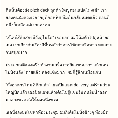
คืนนั้นต้องส่ง pitch deck ลูกค้าใหญ่ตอนแปดโมงเช้า เรา
สองคนนั่งล่วงเวลาอยู่ที่ออฟฟิศ ทีมอื่นกลับหมดแล้ว ตอนตี
หนึ่งก็เหลือแค่เราสองคน
"สไลด์สี่สิบสองนี้ยังดูไม่โอ" เธอบอก ผมโน้มตัวไปดูหน้าจอ
เธอ เราเถียงกันเรื่องสีพื้นหลังว่าควรใช้เบจหรือขาว ทะเลาะ
กันสนุกมาก
ประมาณตีสองครึ่ง ทำงานเสร็จ เธอยืดแขนยาวๆ แล้วเอน
ไปนิงหลัง "ตายแล้ว หลังแข็งมาก" ผมก็รู้สึกเหมือนกัน
"สั่งอาหารไหม? หิวแล้ว" เธอเปิดแอพ delivery แต่ร้านส่วน
ใหญ่ปิดแล้ว เธอปิดแอพแล้วเดินไปตู้แช่บริษัทหยิบน้ำออก
มาสองขวด ส่งให้ผมหนึ่งขวด
เธอนั่งลงบนโซฟาห้องประชุม ผมก็เดินไปนั่งข้างๆ ห้องมืด