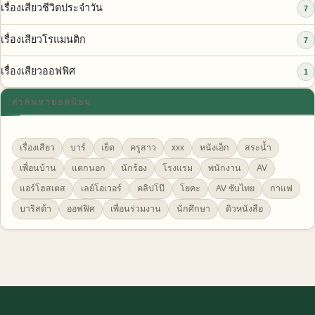
เรื่องเสียวชีวิตประจำวัน
7
เรื่องเสียวโรแมนติก
7
เรื่องเสียวออฟฟิศ
1
คำค้นหายอดนิยม
เรื่องเสียว
บาร์
เย็ด
ครูสาว
xxx
หนังเอ็ก
สระน้ำ
เพื่อนบ้าน
แตกนอก
นักร้อง
โรงแรม
พนักงาน
AV
แอร์โฮสเตส
เลย์โอเวอร์
คลิปโป๊
โยคะ
AV ซับไทย
กาแฟ
บาริสต้า
ออฟฟิศ
เพื่อนร่วมงาน
นักศึกษา
ติวหนังสือ