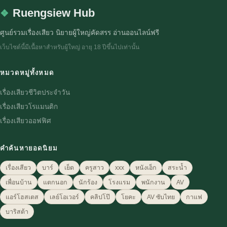
Ruengsiew Hub
ศูนย์รวมเรื่องเสียว นิยายผู้ใหญ่คัดสรร อ่านออนไลน์ฟรี
เว็บไซต์นี้มีเนื้อหาสำหรับผู้ใหญ่ อายุ 18 ปีขึ้นไปเท่านั้น
หมวดหมู่ทั้งหมด
เรื่องเสียวชีวิตประจำวัน
เรื่องเสียวโรแมนติก
เรื่องเสียวออฟฟิศ
คำค้นหายอดนิยม
เรื่องเสียว
บาร์
เย็ด
ครูสาว
xxx
หนังเอ็ก
สระน้ำ
เพื่อนบ้าน
แตกนอก
นักร้อง
โรงแรม
พนักงาน
AV
แอร์โฮสเตส
เลย์โอเวอร์
คลิปโป๊
โยคะ
AV ซับไทย
กาแฟ
บาริสต้า