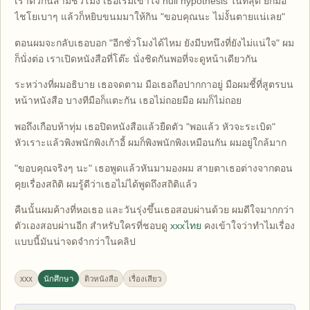
เราติวกันสามชั่วโมง เธอเริ่มเข้าใจ null hypothesis ในที่สุด ยกมือ
ไชโยเบาๆ แล้วก็หยิบขนมมาให้กิน "ขอบคุณนะ ไม่งั้นตายแน่เลย"
ตอนผมจะกลับเธอบอก "อีกชั่วโมงได้ไหม ยังมีบทนึงที่ยังไม่แน่ใจ" ผม
ก็นั่งต่อ เราเปิดหนังสือที่โต๊ะ นั่งชิดกันพอที่จะดูหน้าเดียวกัน
ระหว่างที่ผมอธิบาย เธอจดตาม มือเธอถือปากกาอยู่ มือผมชี้ที่สูตรบน
หน้าหนังสือ บางทีมือก็แตะกัน เธอไม่ถอยมือ ผมก็ไม่ถอย
พอถึงเกือบห้าทุ่ม เธอปิดหนังสือแล้วยืดตัว "พอแล้ว หัวจะระเบิด"
หัวเราะแล้วพิงพนักพิงเก้าอี้ ผมก็พิงพนักพิงเหมือนกัน ผมอยู่ใกล้มาก
"ขอบคุณจริงๆ นะ" เธอพูดแล้วหันมามองผม สายตาเธอต่างจากตอน
คุยเรื่องสถิติ ผมรู้ดีว่าเธอไม่ได้พูดถึงสถิติแล้ว
คืนนั้นผมค้างที่หอเธอ และวันรุ่งขึ้นเธอสอบผ่านด้วย ผมดีใจมากกว่า
ตัวเองสอบผ่านอีก สำหรับใครที่ชอบดู
xxxไทย
คงเข้าใจว่าทำไมเรื่อง
แบบนี้มันน่าจดจำกว่าในคลิป
xxx
นักศึกษา
ติวหนังสือ
เรื่องเสียว