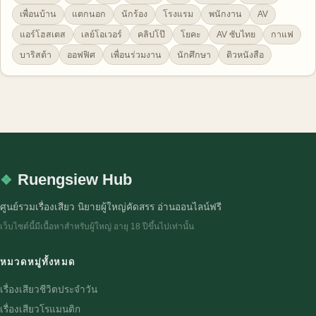
เพื่อนบ้าน
แตกนอก
นักร้อง
โรงแรม
พนักงาน
AV
แอร์โฮสเตส
เลย์โอเวอร์
คลิปโป๊
โยคะ
AV ซับไทย
กาแฟ
บาริสต้า
ออฟฟิศ
เพื่อนร่วมงาน
นักศึกษา
ติวหนังสือ
Ruengsiew Hub
ศูนย์รวมเรื่องเสียว นิยายผู้ใหญ่คัดสรร อ่านออนไลน์ฟรี
เว็บไซต์นี้มีเนื้อหาสำหรับผู้ใหญ่ อายุ 18 ปีขึ้นไปเท่านั้น
หมวดหมู่ทั้งหมด
เรื่องเสียวชีวิตประจำวัน
เรื่องเสียวโรแมนติก