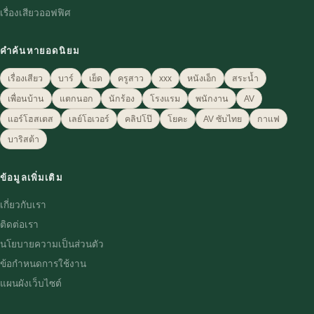
เรื่องเสียวออฟฟิศ
คำค้นหายอดนิยม
เรื่องเสียว
บาร์
เย็ด
ครูสาว
xxx
หนังเอ็ก
สระน้ำ
เพื่อนบ้าน
แตกนอก
นักร้อง
โรงแรม
พนักงาน
AV
แอร์โฮสเตส
เลย์โอเวอร์
คลิปโป๊
โยคะ
AV ซับไทย
กาแฟ
บาริสต้า
ข้อมูลเพิ่มเติม
เกี่ยวกับเรา
ติดต่อเรา
นโยบายความเป็นส่วนตัว
ข้อกำหนดการใช้งาน
แผนผังเว็บไซต์