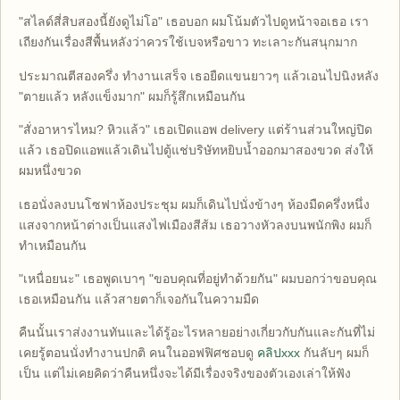
"สไลด์สี่สิบสองนี้ยังดูไม่โอ" เธอบอก ผมโน้มตัวไปดูหน้าจอเธอ เรา
เถียงกันเรื่องสีพื้นหลังว่าควรใช้เบจหรือขาว ทะเลาะกันสนุกมาก
ประมาณตีสองครึ่ง ทำงานเสร็จ เธอยืดแขนยาวๆ แล้วเอนไปนิงหลัง
"ตายแล้ว หลังแข็งมาก" ผมก็รู้สึกเหมือนกัน
"สั่งอาหารไหม? หิวแล้ว" เธอเปิดแอพ delivery แต่ร้านส่วนใหญ่ปิด
แล้ว เธอปิดแอพแล้วเดินไปตู้แช่บริษัทหยิบน้ำออกมาสองขวด ส่งให้
ผมหนึ่งขวด
เธอนั่งลงบนโซฟาห้องประชุม ผมก็เดินไปนั่งข้างๆ ห้องมืดครึ่งหนึ่ง
แสงจากหน้าต่างเป็นแสงไฟเมืองสีส้ม เธอวางหัวลงบนพนักพิง ผมก็
ทำเหมือนกัน
"เหนื่อยนะ" เธอพูดเบาๆ "ขอบคุณที่อยู่ทำด้วยกัน" ผมบอกว่าขอบคุณ
เธอเหมือนกัน แล้วสายตาก็เจอกันในความมืด
คืนนั้นเราส่งงานทันและได้รู้อะไรหลายอย่างเกี่ยวกับกันและกันที่ไม่
เคยรู้ตอนนั่งทำงานปกติ คนในออฟฟิศชอบดู
คลิปxxx
กันลับๆ ผมก็
เป็น แต่ไม่เคยคิดว่าคืนหนึ่งจะได้มีเรื่องจริงของตัวเองเล่าให้ฟัง