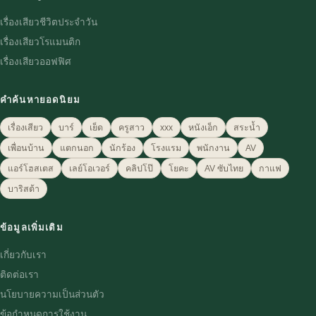
เรื่องเสียวชีวิตประจำวัน
เรื่องเสียวโรแมนติก
เรื่องเสียวออฟฟิศ
คำค้นหายอดนิยม
เรื่องเสียว
บาร์
เย็ด
ครูสาว
xxx
หนังเอ็ก
สระน้ำ
เพื่อนบ้าน
แตกนอก
นักร้อง
โรงแรม
พนักงาน
AV
แอร์โฮสเตส
เลย์โอเวอร์
คลิปโป๊
โยคะ
AV ซับไทย
กาแฟ
บาริสต้า
ข้อมูลเพิ่มเติม
เกี่ยวกับเรา
ติดต่อเรา
นโยบายความเป็นส่วนตัว
ข้อกำหนดการใช้งาน