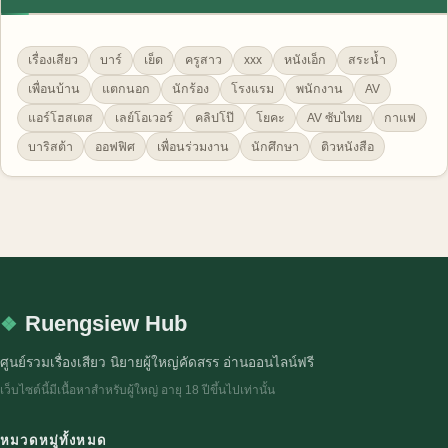
เรื่องเสียว
บาร์
เย็ด
ครูสาว
xxx
หนังเอ็ก
สระน้ำ
เพื่อนบ้าน
แตกนอก
นักร้อง
โรงแรม
พนักงาน
AV
แอร์โฮสเตส
เลย์โอเวอร์
คลิปโป๊
โยคะ
AV ซับไทย
กาแฟ
บาริสต้า
ออฟฟิศ
เพื่อนร่วมงาน
นักศึกษา
ติวหนังสือ
Ruengsiew Hub
ศูนย์รวมเรื่องเสียว นิยายผู้ใหญ่คัดสรร อ่านออนไลน์ฟรี
เว็บไซต์นี้มีเนื้อหาสำหรับผู้ใหญ่ อายุ 18 ปีขึ้นไปเท่านั้น
หมวดหมู่ทั้งหมด