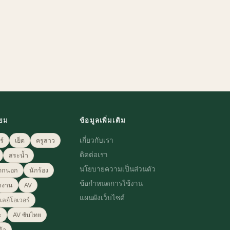
ิยม
ข้อมูลเพิ่มเติม
เกี่ยวกับเรา
ร์
เย็ด
ครูสาว
ติดต่อเรา
สระน้ำ
นโยบายความเป็นส่วนตัว
ตกนอก
นักร้อง
ข้อกำหนดการใช้งาน
กงาน
AV
แผนผังเว็บไซต์
เลย์โอเวอร์
ะ
AV ซับไทย
ต้า