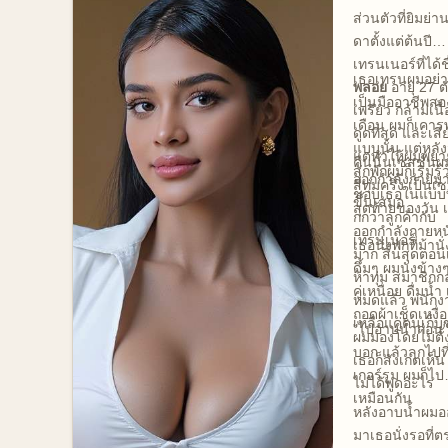
ส่วนตัวที่ยิมย่า
ดาตั้งแต่ต้นปี
เทรนเนอร์ที่ได้ชื
เธอเทรนผมอย่า
พลอย
อายุ 27 ตั
เป็นมืออาชีพสอ
เพรียว กล้ามเนื
เดือน ผมก็เคาร
ดูดที่สุด และเสี
แบบนั้น แต่หลั
แต่ทำให้ผมพย
คืนนั้นเซสชั่นผม
สักพักผมก็เริ่มรู้ว
ออกกำลังกายม
สี่ทุ่มครึ่ง เป็นเ
ชอบเธอในแบบท
ขึ้นเสมอ
สุดท้ายของวัน 
กกว่าลูกค้ากับ
ออกกำลังกายหน
เทรนเนอร์
เธอนั่งพักที่ม้านั่
มาก สิ้นสุดตอน
ดึ้มๆ ผมนั่งข้างๆ
ห้าทุ่ม สมาชิกก
คู่เหนื่อย ดื่มน้ำ
หมดแล้ว พนักง
ถอดผ้าเช็ดเหงื่
เหลือแค่คนเก็บ
"ไปอาบน้ำก่อน"
ผมมองโดยไม่ตั้
บอก แล้วลุกไปที
เธอก็สังเกตเห็น
เกอร์รูม ผมก็ไป
ไม่ได้พูดอะไร
เหมือนกัน
หลังอาบน้ำผมอ
มาเธอนั่งรอที่ต