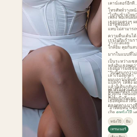
เคาน์เตอร์อีกที
โทรศัพท์วางหน้
"ไปกินข้าวไหม
เพลง พอเห็นผม
เธอถามตรงๆ ผ
เอาหูฟังออก
แทบไม่สามารถ
ความตื่นเต้นได
เราไปกินร้านร
ว่าไปได้เลย
ใกล้ยิม คุยกันส
มากในแบบที่ไม
เป็นระหว่างเซส
หลังกินเธอพูดว่
เธอมีอารมณ์ขั
"วันนี้สนุกกว่าป
เล่าเรื่องลูกค้า
ผมบอกว่าเห็นด้
แปลกๆ ให้ฟัง ผ
แล้วก็เดินกลับร
เล่าเรื่องงานตัว
คืนนั้นหลังจาก
ด้วยกัน ก่อนแย
บ้าง
กันผมนึกถึงเธอ
เธอหยุดแล้วหั
ตลอดทาง บางที
"อาทิตย์หน้าเซส
เปิด
ดูหนังโป๊
เล
ยังอยู่นะ" แล้วก็ย
แต่มันสู้การนึกถ
ก่อนเดินไป
หนังโป๊
ยิม
รอยยิ้มของเธอ
เทรนเนอร์
พูดว่าสนุกกว่าป
เรื่องเสียว