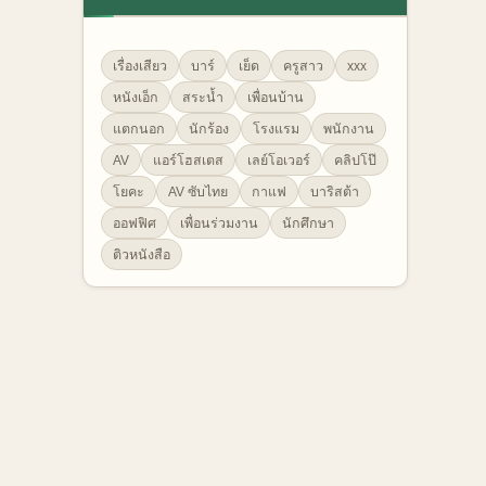
เรื่องเสียว
บาร์
เย็ด
ครูสาว
xxx
หนังเอ็ก
สระน้ำ
เพื่อนบ้าน
แตกนอก
นักร้อง
โรงแรม
พนักงาน
AV
แอร์โฮสเตส
เลย์โอเวอร์
คลิปโป๊
โยคะ
AV ซับไทย
กาแฟ
บาริสต้า
ออฟฟิศ
เพื่อนร่วมงาน
นักศึกษา
ติวหนังสือ