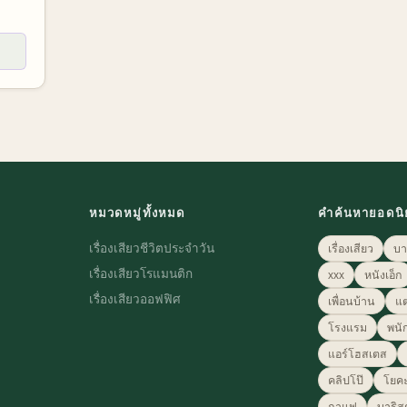
หมวดหมู่ทั้งหมด
คำค้นหายอดน
เรื่องเสียวชีวิตประจำวัน
เรื่องเสียว
บา
เรื่องเสียวโรแมนติก
xxx
หนังเอ็ก
เรื่องเสียวออฟฟิศ
เพื่อนบ้าน
แ
โรงแรม
พนั
แอร์โฮสเตส
คลิปโป๊
โยค
กาแฟ
บาริส