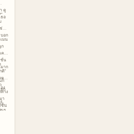
า ดู
?"
เธอ
ม
ซ่อน
้ บอก
าเมน
นุก
่เคย
ชั่น
า
นมาก
กติ"
วย
มก็
ถ
เอง
แยก
กทาง
นมา
ก็
ชั่น
่นๆ
ิ้ม
ึง
ตอน
กติ