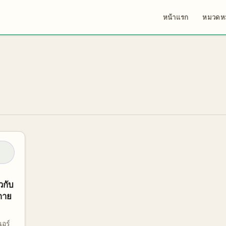
หน้าแรก
หมวดหม
วกับ
กาย
อร์