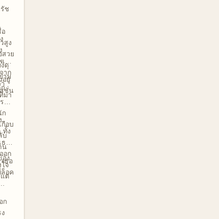
นรัช
่อ
ง
วสูง
ง
้อสวย
พเธอ
ยงดุ
งจาก
ายาม
อยู่
่า
าก
ซสชั่น
ี่มา
เรา
ัก
ง
เกือบ
 ทั้ง
ลับ
 เธอ
าน
อออก
ของ
 เธอ
งใจ
่ล็อค
 แต่
อก
รง