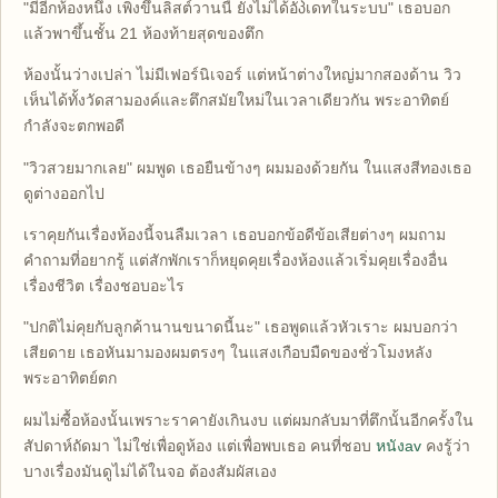
"มีอีกห้องหนึ่ง เพิ่งขึ้นลิสต์วานนี้ ยังไม่ได้อัპเดทในระบบ" เธอบอก
แล้วพาขึ้นชั้น 21 ห้องท้ายสุดของตึก
ห้องนั้นว่างเปล่า ไม่มีเฟอร์นิเจอร์ แต่หน้าต่างใหญ่มากสองด้าน วิว
เห็นได้ทั้งวัดสามองค์และตึกสมัยใหม่ในเวลาเดียวกัน พระอาทิตย์
กำลังจะตกพอดี
"วิวสวยมากเลย" ผมพูด เธอยืนข้างๆ ผมมองด้วยกัน ในแสงสีทองเธอ
ดูต่างออกไป
เราคุยกันเรื่องห้องนี้จนลืมเวลา เธอบอกข้อดีข้อเสียต่างๆ ผมถาม
คำถามที่อยากรู้ แต่สักพักเราก็หยุดคุยเรื่องห้องแล้วเริ่มคุยเรื่องอื่น
เรื่องชีวิต เรื่องชอบอะไร
"ปกติไม่คุยกับลูกค้านานขนาดนี้นะ" เธอพูดแล้วหัวเราะ ผมบอกว่า
เสียดาย เธอหันมามองผมตรงๆ ในแสงเกือบมืดของชั่วโมงหลัง
พระอาทิตย์ตก
ผมไม่ซื้อห้องนั้นเพราะราคายังเกินงบ แต่ผมกลับมาที่ตึกนั้นอีกครั้งใน
สัปดาห์ถัดมา ไม่ใช่เพื่อดูห้อง แต่เพื่อพบเธอ คนที่ชอบ
หนังav
คงรู้ว่า
บางเรื่องมันดูไม่ได้ในจอ ต้องสัมผัสเอง