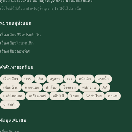
ศูนย์รวมเรื่องเสียว นิยายผู้ใหญ่คัดสรร อ่านออนไลน์ฟรี
เว็บไซต์นี้มีเนื้อหาสำหรับผู้ใหญ่ อายุ 18 ปีขึ้นไปเท่านั้น
หมวดหมู่ทั้งหมด
เรื่องเสียวชีวิตประจำวัน
เรื่องเสียวโรแมนติก
เรื่องเสียวออฟฟิศ
คำค้นหายอดนิยม
เรื่องเสียว
บาร์
เย็ด
ครูสาว
xxx
หนังเอ็ก
สระน้ำ
เพื่อนบ้าน
แตกนอก
นักร้อง
โรงแรม
พนักงาน
AV
แอร์โฮสเตส
เลย์โอเวอร์
คลิปโป๊
โยคะ
AV ซับไทย
กาแฟ
บาริสต้า
ข้อมูลเพิ่มเติม