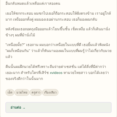
อื่นกลับหมดแล้วเหลือแค่เราสองคน
เธอให้ชกกระสอบ ผมชกไปเธอก็ถือกระสอบให้ฝั่งตรงข้าม เราอยู่ใกล้
มาก เหงื่อออกทั้งคู่ ผมมองเธอผ่านกระสอบ เธอก็มองผมกลับ
หลังซ้อมเธอถอดถุงมือออกแล้วโยนขึ้นชั้น เช็ดเหงื่อ แล้วก็เดินมานั่ง
ข้างๆ ผมที่ม้านั่งไม้
"เหนื่อยมั้ย?" เธอถาม ผมบอกว่าเหนื่อยในแบบที่ดี เธอยิ้มแล้วพิงผนัง
"ผมก็เหมือนกัน" ว่าแล้วก็หันมามองผมในแบบที่ผมรู้ว่าไม่เกี่ยวกับมวย
แล้ว
คืนนั้นผมฝึกมวยได้ฟรีเพราะลืมจ่ายค่าเซสชั่น แต่ได้สิ่งที่มีค่ากว่า
เยอะมาก สำหรับใครที่เสิร์ช
xvideos
หามวยไทยสาว บอกได้เลยว่า
ของจริงดีกว่าในนั้นมาก
เย็ด
มวยไทย
ครูสาว
เรื่องเสียว
อ่านต่อ →