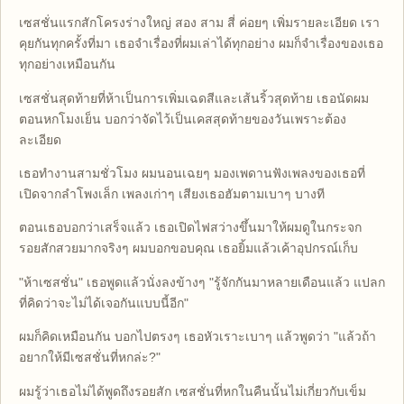
เซสชั่นแรกสักโครงร่างใหญ่ สอง สาม สี่ ค่อยๆ เพิ่มรายละเอียด เรา
คุยกันทุกครั้งที่มา เธอจำเรื่องที่ผมเล่าได้ทุกอย่าง ผมก็จำเรื่องของเธอ
ทุกอย่างเหมือนกัน
เซสชั่นสุดท้ายที่ห้าเป็นการเพิ่มเฉดสีและเส้นริ้วสุดท้าย เธอนัดผม
ตอนหกโมงเย็น บอกว่าจัดไว้เป็นเคสสุดท้ายของวันเพราะต้อง
ละเอียด
เธอทำงานสามชั่วโมง ผมนอนเฉยๆ มองเพดานฟังเพลงของเธอที่
เปิดจากลำโพงเล็ก เพลงเก่าๆ เสียงเธอฮัมตามเบาๆ บางที
ตอนเธอบอกว่าเสร็จแล้ว เธอเปิดไฟสว่างขึ้นมาให้ผมดูในกระจก
รอยสักสวยมากจริงๆ ผมบอกขอบคุณ เธอยิ้มแล้วเค้าอุปกรณ์เก็บ
"ห้าเซสชั่น" เธอพูดแล้วนั่งลงข้างๆ "รู้จักกันมาหลายเดือนแล้ว แปลก
ที่คิดว่าจะไม่ได้เจอกันแบบนี้อีก"
ผมก็คิดเหมือนกัน บอกไปตรงๆ เธอหัวเราะเบาๆ แล้วพูดว่า "แล้วถ้า
อยากให้มีเซสชั่นที่หกล่ะ?"
ผมรู้ว่าเธอไม่ได้พูดถึงรอยสัก เซสชั่นที่หกในคืนนั้นไม่เกี่ยวกับเข็ม