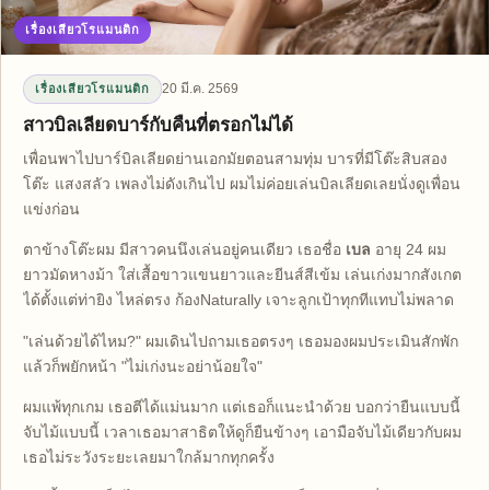
เรื่องเสียวโรแมนติก
20 มี.ค. 2569
เรื่องเสียวโรแมนติก
สาวบิลเลียดบาร์กับคืนที่ตรอกไม่ได้
เพื่อนพาไปบาร์บิลเลียดย่านเอกมัยตอนสามทุ่ม บารที่มีโต๊ะสิบสอง
โต๊ะ แสงสลัว เพลงไม่ดังเกินไป ผมไม่ค่อยเล่นบิลเลียดเลยนั่งดูเพื่อน
แข่งก่อน
ตาข้างโต๊ะผม มีสาวคนนึงเล่นอยู่คนเดียว เธอชื่อ
เบล
อายุ 24 ผม
ยาวมัดหางม้า ใส่เสื้อขาวแขนยาวและยีนส์สีเข้ม เล่นเก่งมากสังเกต
ได้ตั้งแต่ท่ายิง ไหล่ตรง ก้องNaturally เจาะลูกเป้าทุกทีแทบไม่พลาด
"เล่นด้วยได้ไหม?" ผมเดินไปถามเธอตรงๆ เธอมองผมประเมินสักพัก
แล้วก็พยักหน้า "ไม่เก่งนะอย่าน้อยใจ"
ผมแพ้ทุกเกม เธอตีได้แม่นมาก แต่เธอก็แนะนำด้วย บอกว่ายืนแบบนี้
จับไม้แบบนี้ เวลาเธอมาสาธิตให้ดูก็ยืนข้างๆ เอามือจับไม้เดียวกับผม
เธอไม่ระวังระยะเลยมาใกล้มากทุกครั้ง