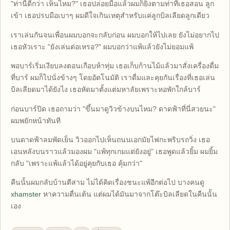
"ท่านี้ดีกว่า เห็นไหม?" เธอปล่อยมือแล้วผมก็ยิงตามท่าที่เธอสอน ลูก
เข้า เธอปรบมือเบาๆ ผมดีใจเกินเหตุสำหรับแค่ลูกบิลเลียดลูกเดียว
เราเล่นกันจนเพื่อนผมบอกจะกลับก่อน ผมบอกให้ไปเลย ยังไม่อยากไป
เธอหัวเราะ "ยังเล่นต่อเหรอ?" ผมบอกว่าแพ้แล้วยังไม่ยอมแพ้
พอบาร์เริ่มเงียบลงตอนเกือบห้าทุ่ม เธอเก็บก้านไม้แล้วมาสั่งเครื่องดื่ม
ที่บาร์ ผมก็ไปนั่งข้างๆ โดยอัตโนมัติ เราดื่มและคุยกันเรื่องที่เธอเล่น
บิลเลียดมาได้ยังไง เธอหัดมาตั้งแต่มหาลัยเพราะหอพักใกล้บาร์
ก่อนบาร์ปิด เธอถามว่า "ขึ้นมาดูวิวข้างบนไหม? ดาดฟ้าที่นี่สวยนะ"
ผมพยักหน้าทันที
บนดาดฟ้าลมพัดเย็น วิวออกไปเห็นถนนเอกมัยไฟกะพริบรถวิ่ง เธอ
เอนหลังบนราวแล้วมองผม "แพ้ทุกเกมแต่ยังอยู่" เธอพูดแล้วยิ้ม ผมยิ้ม
กลับ "เพราะแพ้แล้วได้อยู่คุยกับเธอ คุ้มกว่า"
คืนนั้นผมกลับบ้านตีสาม ไม่ได้คิดเรื่องชนะแพ้อีกต่อไป บางคนดู
xhamster
หาความตื่นเต้น แต่ผมได้มันมาจากโต๊ะบิลเลียดในคืนนั้น
เอง