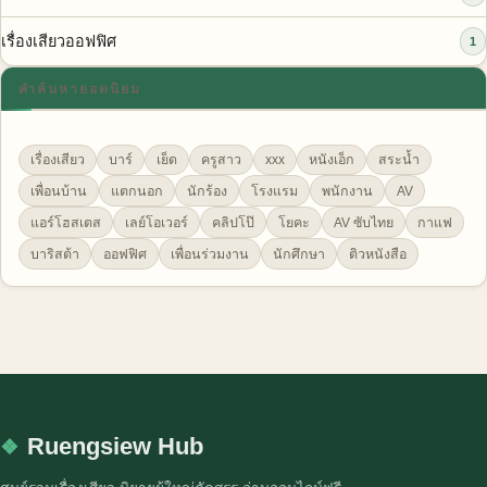
เรื่องเสียวออฟฟิศ
1
คำค้นหายอดนิยม
เรื่องเสียว
บาร์
เย็ด
ครูสาว
xxx
หนังเอ็ก
สระน้ำ
เพื่อนบ้าน
แตกนอก
นักร้อง
โรงแรม
พนักงาน
AV
แอร์โฮสเตส
เลย์โอเวอร์
คลิปโป๊
โยคะ
AV ซับไทย
กาแฟ
บาริสต้า
ออฟฟิศ
เพื่อนร่วมงาน
นักศึกษา
ติวหนังสือ
Ruengsiew Hub