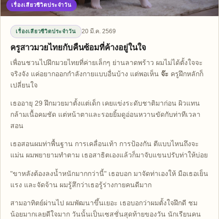
เรื่องเสียวชีวิตประจำวัน
20 มี.ค. 2569
เรื่องเสียวชีวิตประจำวัน
ครูสาวมวยไทยกับคืนซ้อมที่ค้างอยู่ในใจ
เพื่อนชวนไปฝึกมวยไทยที่ค่ายเล็กๆ ย่านลาดพร้าว ผมไม่ได้ตั้งใจจะ
จริงจัง แค่อยากออกกำลังกายแบบอื่นบ้าง แต่พอเห็น
จ๊ะ
ครูฝึกหลักก็
เปลี่ยนใจ
เธออายุ 29 ฝึกมวยมาตั้งแต่เด็ก เคยแข่งระดับชาติมาก่อน ผิวแทน
กล้ามเนื้อคมชัด แต่หน้าตาและรอยยิ้มดูอ่อนหวานขัดกับท่าทีเวลา
สอน
เธอสอนผมท่าพื้นฐาน การเคลื่อนเท้า การป้องกัน ตีแบบไหนถึงจะ
แม่น ผมพยายามทำตาม เธอสาธิตเองแล้วก็มาจับแขนปรับท่าให้บ่อย
"ขาหลังต้องลงน้ำหนักมากกว่านี้" เธอบอก มาจัดท่าเองให้ มือเธอเย็น
แรง และจัดจ้าน ผมรู้สึกว่าเธอรู้ร่างกายคนดีมาก
สามอาทิตย์ผ่านไป ผมพัฒนาขึ้นเยอะ เธอบอกว่าผมตั้งใจฝึกดี ชม
น้อยมากเลยดีใจมาก วันนั้นเป็นเซสชั่นสุดท้ายของวัน นักเรียนคน