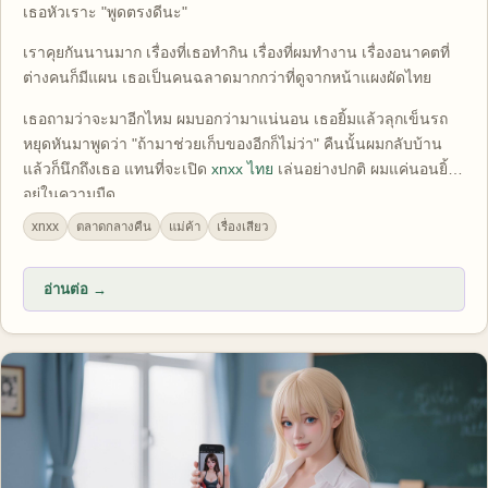
เธอหัวเราะ "พูดตรงดีนะ"
เราคุยกันนานมาก เรื่องที่เธอทำกิน เรื่องที่ผมทำงาน เรื่องอนาคตที่
ต่างคนก็มีแผน เธอเป็นคนฉลาดมากกว่าที่ดูจากหน้าแผงผัดไทย
เธอถามว่าจะมาอีกไหม ผมบอกว่ามาแน่นอน เธอยิ้มแล้วลุกเข็นรถ
หยุดหันมาพูดว่า "ถ้ามาช่วยเก็บของอีกก็ไม่ว่า" คืนนั้นผมกลับบ้าน
แล้วก็นึกถึงเธอ แทนที่จะเปิด
xnxx ไทย
เล่นอย่างปกติ ผมแค่นอนยิ้ม
อยู่ในความมืด
xnxx
ตลาดกลางคืน
แม่ค้า
เรื่องเสียว
อ่านต่อ →