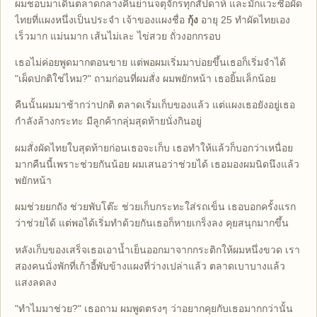
ผมชอบมาเดินตลาดกลางคืนย่านจตุจักรทุกสัปดาห์ และมักแวะซื้อผัด
ไทยที่แผงหนึ่งเป็นประจำ เจ้าของแผงชื่อ
กุ้ง
อายุ 25 ทำผัดไทยเอง
เร็วมาก แม่นมาก เส้นไม่เละ ไข่สวย ถั่วงอกกรอบ
เธอไม่ค่อยพูดมากตอนขาย แต่พอผมเริ่มมาบ่อยขึ้นเธอก็เริ่มจำได้
"เผ็ดปกติใช่ไหม?" ถามก่อนที่ผมสั่ง ผมพยักหน้า เธอยิ้มเล็กน้อย
คืนนั้นผมมาช้ากว่าปกติ ตลาดเริ่มเก็บของแล้ว แต่แผงเธอยังอยู่เธอ
กำลังล้างกระทะ มีลูกค้ากลุ่มสุดท้ายนั่งกินอยู่
ผมสั่งผัดไทยใบสุดท้ายก่อนเธอจะเก็บ เธอทำให้แล้วก็บอกว่าเหนื่อย
มากคืนนี้เพราะช่วยกันน้อย ผมเสนอว่าช่วยได้ เธอมองผมนิดนึงแล้ว
พยักหน้า
ผมช่วยยกถัง ช่วยพับโต๊ะ ช่วยเก็บกระทะใส่รถเข็น เธอบอกครั้งแรก
ว่าช่วยได้ แต่พอได้เริ่มทำด้วยกันเธอก็หายเกร็งลง คุยสนุกมากขึ้น
หลังเก็บของเสร็จเธอเอาน้ำเย็นออกมาจากกระติกให้ผมหนึ่งขวด เรา
สองคนนั่งพักที่เก้าอี้พับข้างแผงที่ว่างเปล่าแล้ว ตลาดเบาบางแล้ว
แสงลดลง
"ทำไมมาช่วย?" เธอถาม ผมพูดตรงๆ ว่าอยากคุยกับเธอมากกว่านั้น