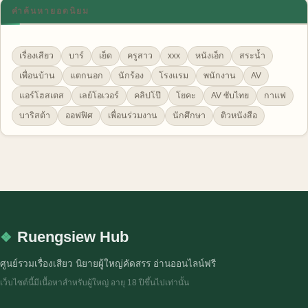
คำค้นหายอดนิยม
เรื่องเสียว
บาร์
เย็ด
ครูสาว
xxx
หนังเอ็ก
สระน้ำ
เพื่อนบ้าน
แตกนอก
นักร้อง
โรงแรม
พนักงาน
AV
แอร์โฮสเตส
เลย์โอเวอร์
คลิปโป๊
โยคะ
AV ซับไทย
กาแฟ
บาริสต้า
ออฟฟิศ
เพื่อนร่วมงาน
นักศึกษา
ติวหนังสือ
Ruengsiew Hub
ศูนย์รวมเรื่องเสียว นิยายผู้ใหญ่คัดสรร อ่านออนไลน์ฟรี
เว็บไซต์นี้มีเนื้อหาสำหรับผู้ใหญ่ อายุ 18 ปีขึ้นไปเท่านั้น