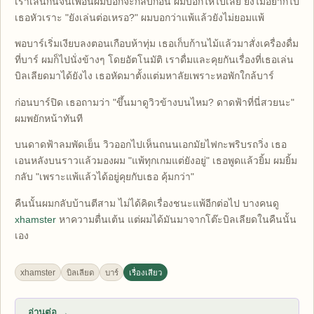
เราเล่นกันจนเพื่อนผมบอกจะกลับก่อน ผมบอกให้ไปเลย ยังไม่อยากไป
เธอหัวเราะ "ยังเล่นต่อเหรอ?" ผมบอกว่าแพ้แล้วยังไม่ยอมแพ้
พอบาร์เริ่มเงียบลงตอนเกือบห้าทุ่ม เธอเก็บก้านไม้แล้วมาสั่งเครื่องดื่ม
ที่บาร์ ผมก็ไปนั่งข้างๆ โดยอัตโนมัติ เราดื่มและคุยกันเรื่องที่เธอเล่น
บิลเลียดมาได้ยังไง เธอหัดมาตั้งแต่มหาลัยเพราะหอพักใกล้บาร์
ก่อนบาร์ปิด เธอถามว่า "ขึ้นมาดูวิวข้างบนไหม? ดาดฟ้าที่นี่สวยนะ"
ผมพยักหน้าทันที
บนดาดฟ้าลมพัดเย็น วิวออกไปเห็นถนนเอกมัยไฟกะพริบรถวิ่ง เธอ
เอนหลังบนราวแล้วมองผม "แพ้ทุกเกมแต่ยังอยู่" เธอพูดแล้วยิ้ม ผมยิ้ม
กลับ "เพราะแพ้แล้วได้อยู่คุยกับเธอ คุ้มกว่า"
คืนนั้นผมกลับบ้านตีสาม ไม่ได้คิดเรื่องชนะแพ้อีกต่อไป บางคนดู
xhamster
หาความตื่นเต้น แต่ผมได้มันมาจากโต๊ะบิลเลียดในคืนนั้น
เอง
xhamster
บิลเลียด
บาร์
เรื่องเสียว
อ่านต่อ →