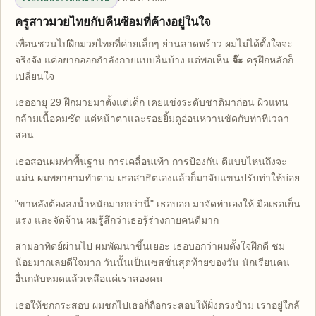
ครูสาวมวยไทยกับคืนซ้อมที่ค้างอยู่ในใจ
เพื่อนชวนไปฝึกมวยไทยที่ค่ายเล็กๆ ย่านลาดพร้าว ผมไม่ได้ตั้งใจจะ
จริงจัง แค่อยากออกกำลังกายแบบอื่นบ้าง แต่พอเห็น
จ๊ะ
ครูฝึกหลักก็
เปลี่ยนใจ
เธออายุ 29 ฝึกมวยมาตั้งแต่เด็ก เคยแข่งระดับชาติมาก่อน ผิวแทน
กล้ามเนื้อคมชัด แต่หน้าตาและรอยยิ้มดูอ่อนหวานขัดกับท่าทีเวลา
สอน
เธอสอนผมท่าพื้นฐาน การเคลื่อนเท้า การป้องกัน ตีแบบไหนถึงจะ
แม่น ผมพยายามทำตาม เธอสาธิตเองแล้วก็มาจับแขนปรับท่าให้บ่อย
"ขาหลังต้องลงน้ำหนักมากกว่านี้" เธอบอก มาจัดท่าเองให้ มือเธอเย็น
แรง และจัดจ้าน ผมรู้สึกว่าเธอรู้ร่างกายคนดีมาก
สามอาทิตย์ผ่านไป ผมพัฒนาขึ้นเยอะ เธอบอกว่าผมตั้งใจฝึกดี ชม
น้อยมากเลยดีใจมาก วันนั้นเป็นเซสชั่นสุดท้ายของวัน นักเรียนคน
อื่นกลับหมดแล้วเหลือแค่เราสองคน
เธอให้ชกกระสอบ ผมชกไปเธอก็ถือกระสอบให้ฝั่งตรงข้าม เราอยู่ใกล้