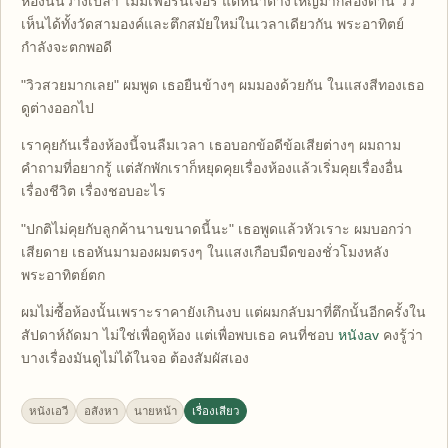
ห้องนั้นว่างเปล่า ไม่มีเฟอร์นิเจอร์ แต่หน้าต่างใหญ่มากสองด้าน วิว
เห็นได้ทั้งวัดสามองค์และตึกสมัยใหม่ในเวลาเดียวกัน พระอาทิตย์
กำลังจะตกพอดี
"วิวสวยมากเลย" ผมพูด เธอยืนข้างๆ ผมมองด้วยกัน ในแสงสีทองเธอ
ดูต่างออกไป
เราคุยกันเรื่องห้องนี้จนลืมเวลา เธอบอกข้อดีข้อเสียต่างๆ ผมถาม
คำถามที่อยากรู้ แต่สักพักเราก็หยุดคุยเรื่องห้องแล้วเริ่มคุยเรื่องอื่น
เรื่องชีวิต เรื่องชอบอะไร
"ปกติไม่คุยกับลูกค้านานขนาดนี้นะ" เธอพูดแล้วหัวเราะ ผมบอกว่า
เสียดาย เธอหันมามองผมตรงๆ ในแสงเกือบมืดของชั่วโมงหลัง
พระอาทิตย์ตก
ผมไม่ซื้อห้องนั้นเพราะราคายังเกินงบ แต่ผมกลับมาที่ตึกนั้นอีกครั้งใน
สัปดาห์ถัดมา ไม่ใช่เพื่อดูห้อง แต่เพื่อพบเธอ คนที่ชอบ
หนังav
คงรู้ว่า
บางเรื่องมันดูไม่ได้ในจอ ต้องสัมผัสเอง
หนังเอวี
อสังหา
นายหน้า
เรื่องเสียว