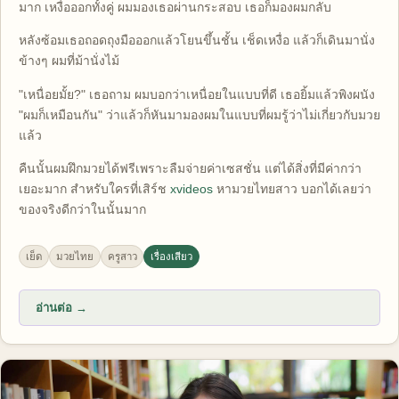
มาก เหงื่อออกทั้งคู่ ผมมองเธอผ่านกระสอบ เธอก็มองผมกลับ
หลังซ้อมเธอถอดถุงมือออกแล้วโยนขึ้นชั้น เช็ดเหงื่อ แล้วก็เดินมานั่ง
ข้างๆ ผมที่ม้านั่งไม้
"เหนื่อยมั้ย?" เธอถาม ผมบอกว่าเหนื่อยในแบบที่ดี เธอยิ้มแล้วพิงผนัง
"ผมก็เหมือนกัน" ว่าแล้วก็หันมามองผมในแบบที่ผมรู้ว่าไม่เกี่ยวกับมวย
แล้ว
คืนนั้นผมฝึกมวยได้ฟรีเพราะลืมจ่ายค่าเซสชั่น แต่ได้สิ่งที่มีค่ากว่า
เยอะมาก สำหรับใครที่เสิร์ช
xvideos
หามวยไทยสาว บอกได้เลยว่า
ของจริงดีกว่าในนั้นมาก
เย็ด
มวยไทย
ครูสาว
เรื่องเสียว
อ่านต่อ →