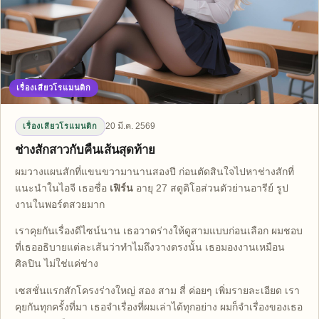
เรื่องเสียวโรแมนติก
20 มี.ค. 2569
เรื่องเสียวโรแมนติก
ช่างสักสาวกับคืนเส้นสุดท้าย
ผมวางแผนสักที่แขนขวามานานสองปี ก่อนตัดสินใจไปหาช่างสักที่
แนะนำในไอจี เธอชื่อ
เฟิร์น
อายุ 27 สตูดิโอส่วนตัวย่านอารีย์ รูป
งานในพอร์ตสวยมาก
เราคุยกันเรื่องดีไซน์นาน เธอวาดร่างให้ดูสามแบบก่อนเลือก ผมชอบ
ที่เธออธิบายแต่ละเส้นว่าทำไมถึงวางตรงนั้น เธอมองงานเหมือน
ศิลปิน ไม่ใช่แค่ช่าง
เซสชั่นแรกสักโครงร่างใหญ่ สอง สาม สี่ ค่อยๆ เพิ่มรายละเอียด เรา
คุยกันทุกครั้งที่มา เธอจำเรื่องที่ผมเล่าได้ทุกอย่าง ผมก็จำเรื่องของเธอ