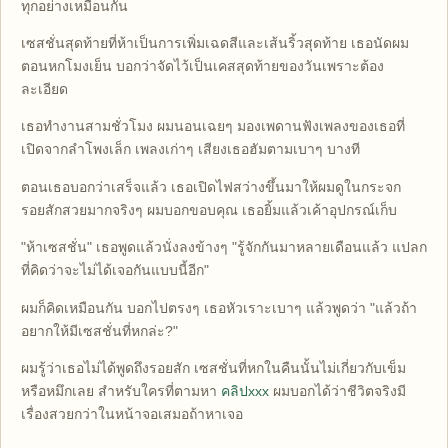
ทุกอย่างเหมือนกัน
เซสชั่นสุดท้ายที่ห้าเป็นการเพิ่มเฉดสีและเส้นริ้วสุดท้าย เธอนัดผม
ตอนหกโมงเย็น บอกว่าจัดไว้เป็นเคสสุดท้ายของวันเพราะต้อง
ละเอียด
เธอทำงานสามชั่วโมง ผมนอนเฉยๆ มองเพดานฟังเพลงของเธอที่
เปิดจากลำโพงเล็ก เพลงเก่าๆ เสียงเธอฮัมตามเบาๆ บางที
ตอนเธอบอกว่าเสร็จแล้ว เธอเปิดไฟสว่างขึ้นมาให้ผมดูในกระจก
รอยสักสวยมากจริงๆ ผมบอกขอบคุณ เธอยิ้มแล้วเค้าอุปกรณ์เก็บ
"ห้าเซสชั่น" เธอพูดแล้วนั่งลงข้างๆ "รู้จักกันมาหลายเดือนแล้ว แปลก
ที่คิดว่าจะไม่ได้เจอกันแบบนี้อีก"
ผมก็คิดเหมือนกัน บอกไปตรงๆ เธอหัวเราะเบาๆ แล้วพูดว่า "แล้วถ้า
อยากให้มีเซสชั่นที่หกล่ะ?"
ผมรู้ว่าเธอไม่ได้พูดถึงรอยสัก เซสชั่นที่หกในคืนนั้นไม่เกี่ยวกับเข็ม
หรือหมึกเลย สำหรับใครที่ตามหา
คลิปxxx
ผมบอกได้ว่าชีวิตจริงมี
เรื่องสวยกว่าในหน้าจอเสมอถ้าหาเจอ