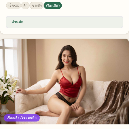
เย็ดxxx
สัก
ช่างสัก
เรื่องเสียว
อ่านต่อ →
เรื่องเสียวโรแมนติก