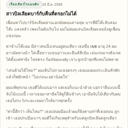
20 มี.ค. 2569
เรื่องเสียวโรแมนติก
สาวบิลเลียดบาร์กับคืนที่ตรอกไม่ได้
เพื่อนพาไปบาร์บิลเลียดย่านเอกมัยตอนสามทุ่ม บารที่มีโต๊ะสิบสอง
โต๊ะ แสงสลัว เพลงไม่ดังเกินไป ผมไม่ค่อยเล่นบิลเลียดเลยนั่งดูเพื่อน
แข่งก่อน
ตาข้างโต๊ะผม มีสาวคนนึงเล่นอยู่คนเดียว เธอชื่อ
เบล
อายุ 24 ผม
ยาวมัดหางม้า ใส่เสื้อขาวแขนยาวและยีนส์สีเข้ม เล่นเก่งมากสังเกต
ได้ตั้งแต่ท่ายิง ไหล่ตรง ก้องNaturally เจาะลูกเป้าทุกทีแทบไม่พลาด
"เล่นด้วยได้ไหม?" ผมเดินไปถามเธอตรงๆ เธอมองผมประเมินสักพัก
แล้วก็พยักหน้า "ไม่เก่งนะอย่าน้อยใจ"
ผมแพ้ทุกเกม เธอตีได้แม่นมาก แต่เธอก็แนะนำด้วย บอกว่ายืนแบบนี้
จับไม้แบบนี้ เวลาเธอมาสาธิตให้ดูก็ยืนข้างๆ เอามือจับไม้เดียวกับผม
เธอไม่ระวังระยะเลยมาใกล้มากทุกครั้ง
"ท่านี้ดีกว่า เห็นไหม?" เธอปล่อยมือแล้วผมก็ยิงตามท่าที่เธอสอน ลูก
เข้า เธอปรบมือเบาๆ ผมดีใจเกินเหตุสำหรับแค่ลูกบิลเลียดลูกเดียว