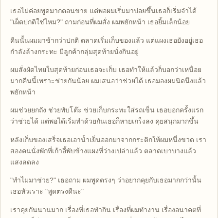
เธอไม่ค่อยพูดมากตอนขาย แต่พอผมเริ่มมาบ่อยขึ้นเธอก็เริ่มจำได้
"เผ็ดปกติใช่ไหม?" ถามก่อนที่ผมสั่ง ผมพยักหน้า เธอยิ้มเล็กน้อย
คืนนั้นผมมาช้ากว่าปกติ ตลาดเริ่มเก็บของแล้ว แต่แผงเธอยังอยู่เธอ
กำลังล้างกระทะ มีลูกค้ากลุ่มสุดท้ายนั่งกินอยู่
ผมสั่งผัดไทยใบสุดท้ายก่อนเธอจะเก็บ เธอทำให้แล้วก็บอกว่าเหนื่อย
มากคืนนี้เพราะช่วยกันน้อย ผมเสนอว่าช่วยได้ เธอมองผมนิดนึงแล้ว
พยักหน้า
ผมช่วยยกถัง ช่วยพับโต๊ะ ช่วยเก็บกระทะใส่รถเข็น เธอบอกครั้งแรก
ว่าช่วยได้ แต่พอได้เริ่มทำด้วยกันเธอก็หายเกร็งลง คุยสนุกมากขึ้น
หลังเก็บของเสร็จเธอเอาน้ำเย็นออกมาจากกระติกให้ผมหนึ่งขวด เรา
สองคนนั่งพักที่เก้าอี้พับข้างแผงที่ว่างเปล่าแล้ว ตลาดเบาบางแล้ว
แสงลดลง
"ทำไมมาช่วย?" เธอถาม ผมพูดตรงๆ ว่าอยากคุยกับเธอมากกว่านั้น
เธอหัวเราะ "พูดตรงดีนะ"
เราคุยกันนานมาก เรื่องที่เธอทำกิน เรื่องที่ผมทำงาน เรื่องอนาคตที่