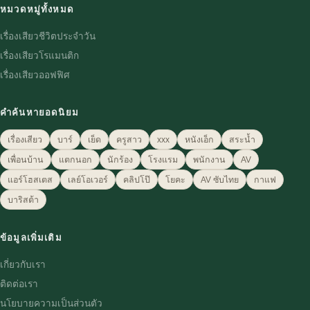
หมวดหมู่ทั้งหมด
เรื่องเสียวชีวิตประจำวัน
เรื่องเสียวโรแมนติก
เรื่องเสียวออฟฟิศ
คำค้นหายอดนิยม
เรื่องเสียว
บาร์
เย็ด
ครูสาว
xxx
หนังเอ็ก
สระน้ำ
เพื่อนบ้าน
แตกนอก
นักร้อง
โรงแรม
พนักงาน
AV
แอร์โฮสเตส
เลย์โอเวอร์
คลิปโป๊
โยคะ
AV ซับไทย
กาแฟ
บาริสต้า
ข้อมูลเพิ่มเติม
เกี่ยวกับเรา
ติดต่อเรา
นโยบายความเป็นส่วนตัว