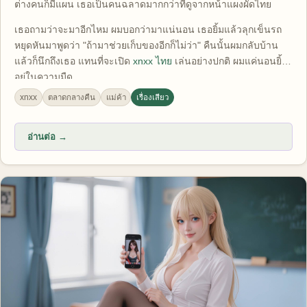
ต่างคนก็มีแผน เธอเป็นคนฉลาดมากกว่าที่ดูจากหน้าแผงผัดไทย
เธอถามว่าจะมาอีกไหม ผมบอกว่ามาแน่นอน เธอยิ้มแล้วลุกเข็นรถ
หยุดหันมาพูดว่า "ถ้ามาช่วยเก็บของอีกก็ไม่ว่า" คืนนั้นผมกลับบ้าน
แล้วก็นึกถึงเธอ แทนที่จะเปิด
xnxx ไทย
เล่นอย่างปกติ ผมแค่นอนยิ้ม
อยู่ในความมืด
xnxx
ตลาดกลางคืน
แม่ค้า
เรื่องเสียว
อ่านต่อ →